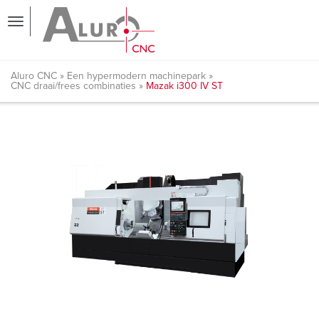
Aluro CNC
Een hypermodern machinepark
CNC draai/frees combinaties
Mazak i300 IV ST