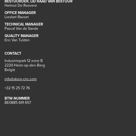
BESTUURDER, LID RAAD VAN BESTUUR
Helmut De Roovere
OFFICE MANAGER
Liesbet Ravoet
TECHNICAL MANAGER
Pascal Van de Sande
QUALITY MANAGER
Eric Van Tulden
CONTACT
Industriepark 12 zone B
2220 Heist-op-den-Berg
België
info@aluro-cnc.com
+32 15 25 72 76
BTW-NUMMER
BE0885 691 657