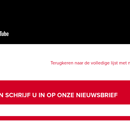
Terugkeren naar de volledige lijst me
N SCHRIJF U IN OP ONZE NIEUWSBRIEF