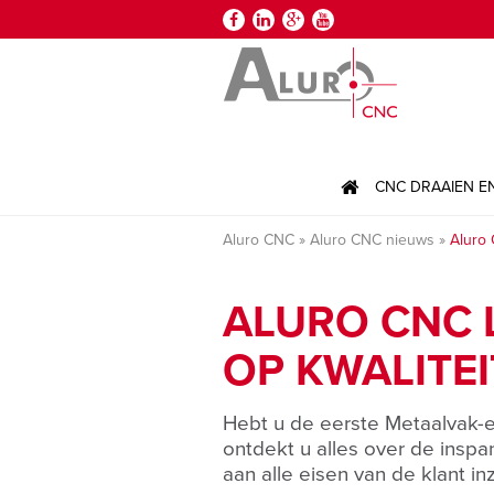




CNC DRAAIEN E
Aluro CNC
Aluro CNC nieuws
Aluro 
ALURO CNC 
OP KWALITEI
Hebt u de eerste Metaalvak-e
ontdekt u alles over de insp
aan alle eisen van de klant i