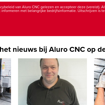
vacybeleid van Aluro CNC gelezen en accepteer deze (vereist). 
informeren met belangrijke bedrijfsinformatie. Uitschrijven is ten
het nieuws bij Aluro CNC op d