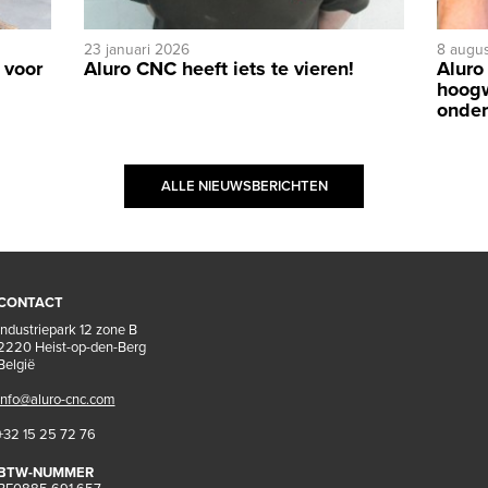
23 januari 2026
8 augu
 voor
Aluro CNC heeft iets te vieren!
Aluro
hoog
onder
ALLE NIEUWSBERICHTEN
CONTACT
Industriepark 12 zone B
2220 Heist-op-den-Berg
België
info@aluro-cnc.com
+32 15 25 72 76
BTW-NUMMER