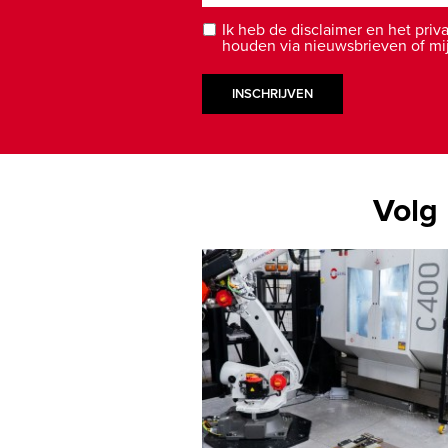
Ik heb de disclaimer en het pri
houden via nieuwsbrieven of mij 
INSCHRIJVEN
Volg 