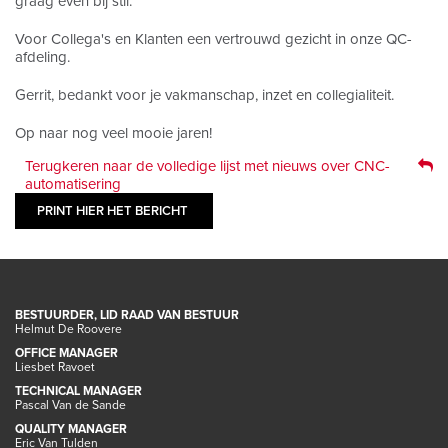
graag even bij stil.
Voor Collega's en Klanten een vertrouwd gezicht in onze QC-
afdeling.
Gerrit, bedankt voor je vakmanschap, inzet en collegialiteit.
Op naar nog veel mooie jaren!
Terugkeren naar de volledige lijst met nieuws over CNC-
automatisering
PRINT HIER HET BERICHT
BESTUURDER, LID RAAD VAN BESTUUR
Helmut De Roovere
OFFICE MANAGER
Liesbet Ravoet
TECHNICAL MANAGER
Pascal Van de Sande
QUALITY MANAGER
Eric Van Tulden