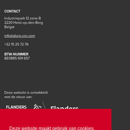
CONTACT
Industriepark 12 zone B
2220 Heist-op-den-Berg
België
info@aluro-cnc.com
+32 15 25 72 76
BTW-NUMMER
BE0885 691 657
Deze website is ontwikkeld
met de steun van:
Deze website maakt gebruik van cookies.